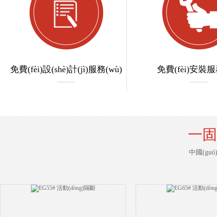
免費(fèi)設(shè)計(jì)服務(wù)
免費(fèi)安裝服
一固
中國(guó