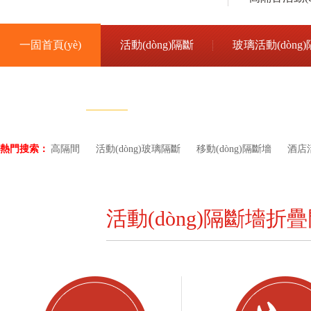
一固首頁(yè)
活動(dòng)隔斷
玻璃活動(dòng
聯(lián)系我們
吊輪導(dǎo)軌
熱門搜索：
高隔間
活動(dòng)玻璃隔斷
移動(dòng)隔斷墻
酒店活
活動(dòng)隔斷墻折