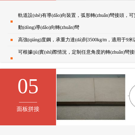
軌道設(shè)有導(dǎo)向裝置，弧形轉(zhuǎn)彎接頭，可實(s
動(dòng)導(dǎo)向轉(zhuǎn)彎
高強(qiáng)度鋼，承重力達(dá)到3500kg/m，適用于
可根據(jù)實(shí)際情況，定制任意角度的轉(zhuǎn)
(qiáng)
05
面板拼接