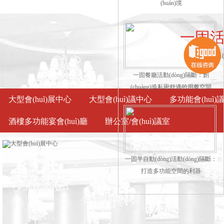
(huán)境
一固活
超過(
一固餐廳活動(dòng)隔斷：創
(chuàng)造私密舒適的用餐空間
大型會(huì)展中心
大型會(huì)議中心
多功能會(huì)
酒樓多功能宴會(huì)廳
辦公室/會(huì)議室
一固半自動(dòng)活動(dòng)隔斷：
打造多功能空間的利器