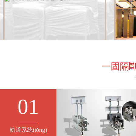
一固隔斷 技
01
軌道系統(tǒng)