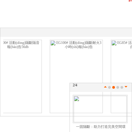
一固半自動(dòng)活動(dòng)隔斷：
打造多功能空間的利器
創(chuàng)造你的專屬空間：辦公高
隔設(shè)計(jì)為你的空間注入無
2
/4
(wú)限可能！
一固隔斷：助力打造完美空間環