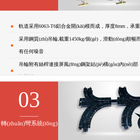
軌道采用6063-T6鋁合金開(kāi)模而成，厚度8mm，承重可達
采用鋼質(zhì)吊輪,載重1450kg/個(gè)，滑動(dòng)順
有任何噪音
吊輪附有絲桿連接屏風(fēng)鋼架結(jié)構(gòu)內(nè
輪脫離
03
轉(zhuǎn)彎系統(tǒng)