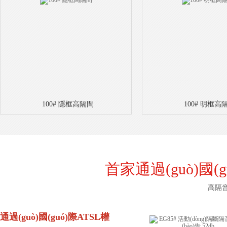
100# 隱框高隔間
100# 明框高
首家通過(guò)國(g
高隔音
通過(guò)國(guó)際ATSL權