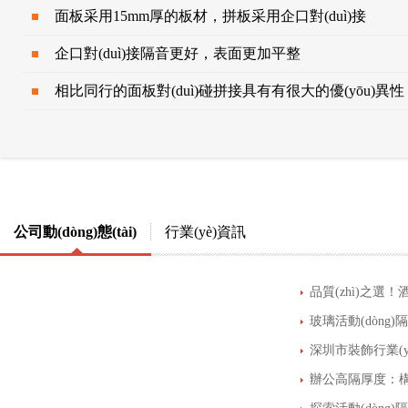
面板采用15mm厚的板材，拼板采用企口對(duì)接
企口對(duì)接隔音更好，表面更加平整
相比同行的面板對(duì)碰拼接具有有很大的優(yōu)異性
公司動(dòng)態(tài)
行業(yè)資訊
玻璃活動(dòng)