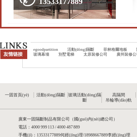
13533177889
egoodpartition
活動(dòng)隔斷
菲林格爾地板
玻璃幕墻
別墅電梯
太原裝修公司
廣州裝修公
一固首頁(yè)
活動(dòng)隔斷
玻璃活動(dòng)隔
高隔間
斷
吊輪導(dǎo)軌
廣東一固隔斷制品有限公司（國(guó)內(nèi)總公司）
電話：4000 999 113 / 4000 487 889
手機(jī)：13533177889何經(jīng)理/18988667889李經(jīng)理