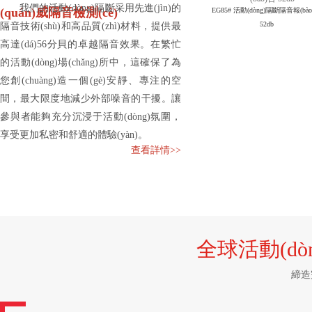
我們的活動(dòng)隔斷采用先進(jìn)的
(quán)威隔音檢測(cè)
EG85# 活動(dòng)隔斷隔音報(bà
52db
隔音技術(shù)和高品質(zhì)材料，提供最
高達(dá)56分貝的卓越隔音效果。在繁忙
的活動(dòng)場(chǎng)所中，這確保了為
您創(chuàng)造一個(gè)安靜、專注的空
間，最大限度地減少外部噪音的干擾。讓
參與者能夠充分沉浸于活動(dòng)氛圍，
享受更加私密和舒適的體驗(yàn)。
查看詳情>>
全球活動(dò
締造